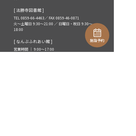
[ 法勝寺図書館 ]
TEL 0859-66-4463／ FAX 0859-46-0871
火～土曜日 9:30～21:00 ／ 日曜日・祝日 9:30～
18:00
施設予約
[ なんぶふれあい館 ]
営業時間 ｜ 9:00～17:00
[ 法勝寺地区地域振興協議会 ]
TEL 0859-66-3121
営業時間 ｜ 8:30～17:15 定休日 ｜ 土日祝
WEBサイト
施設について
利用案内
施設案内
行事予定
お知らせ
アクセス